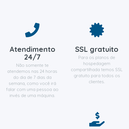
Atendimento
SSL gratuito
24/7
Para os planos de
hospedagem
Não somente te
compartilhada temos SSL
atendemos nas 24 horas
gratuito para todos os
do dia de 7 dias da
clientes.
semana, como você irá
falar com uma pessoa ao
invés de uma máquina.