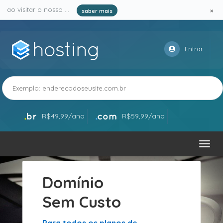
×
ao visitar o nosso site e serviços, você aceita o uso de cookies ...
saber mais
Entrar
Verificar
R$49,99/ano
R$59,99/ano
Toggl
navig
Domínio
Sem Custo
Para todos os planos de