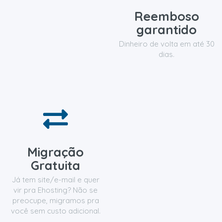
Reemboso
garantido
Dinheiro de volta em até 30
dias.
Migração
Gratuita
Já tem site/e-mail e quer
vir pra Ehosting? Não se
preocupe, migramos pra
você sem custo adicional.