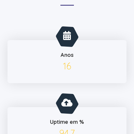
Anos
17
Uptime em %
99.9