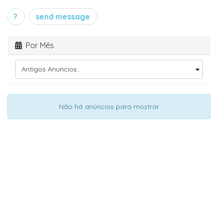
?
send message
Por Mês
Não há anúncios para mostrar