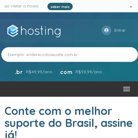
×
ao visitar o nosso site e serviços, você aceita o uso de cookies ...
saber mais
Entrar
Verificar
R$49,99/ano
R$59,99/ano
Toggl
navig
Conte com o melhor
suporte do Brasil, assine
já!