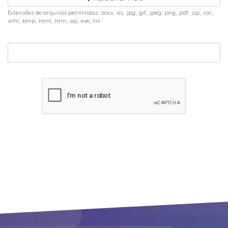
Extensões de arquivos permitidas: .docx, .xls, .jpg, .gif, .jpeg, .png, .pdf, .zip, .rar,
.eml, .bmp, .html, .htm, .sql, .exe, .txt
Cancelar